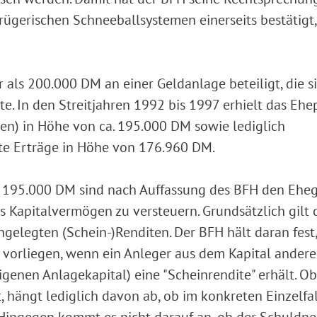
trügerischen Schneeballsystemen einerseits bestätigt,
r als 200.000 DM an einer Geldanlage beteiligt, die s
te. In den Streitjahren 1992 bis 1997 erhielt das Ehe
en) in Höhe von ca. 195.000 DM sowie lediglich
te Erträge in Höhe von 176.960 DM.
a. 195.000 DM sind nach Auffassung des BFH den Ehe
s Kapitalvermögen zu versteuern. Grundsätzlich gilt 
ngelegten (Schein-)Renditen. Der BFH hält daran fest,
 vorliegen, wenn ein Anleger aus dem Kapital andere
genen Anlagekapital) eine "Scheinrendite" erhält. Ob
, hängt lediglich davon ab, ob im konkreten Einzelfal
Hingegen kommt es nicht darauf an, ob der Schuldne