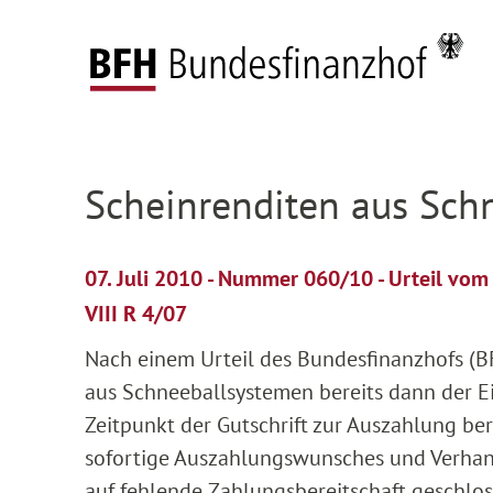
Zum Hauptinhalt springen
Zur Hauptnavigation springen
Zum Footer springen
Startseite
Presse
Pressemitteilungen
Deta
Zur Hauptnavigation springen
Zum Footer springen
Scheinrenditen aus Schn
07. Juli 2010 - Nummer 060/10 - Urteil vo
VIII R 4/07
Nach einem Urteil des Bundesfinanzhofs (BF
aus Schneeballsystemen bereits dann der 
Zeitpunkt der Gutschrift zur Auszahlung be
sofortige Auszahlungswunsches und Verhan
auf fehlende Zahlungsbereitschaft geschlo