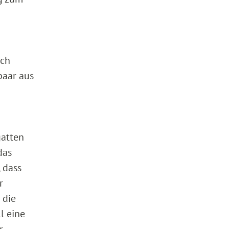
ich
paar aus
gatten
das
 dass
r
 die
l eine
r