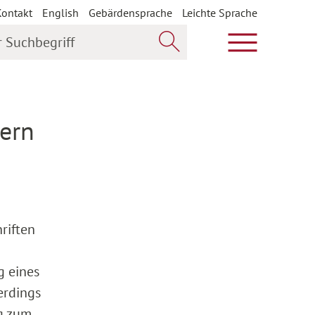
Kontakt
English
Gebärdensprache
Leichte Sprache
uchbegriff
Hauptmenü öf
Jetzt suchen
uern
riften
g eines
erdings
g zum