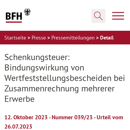
Zum Hauptinhalt springen
Zur Hauptnavigation springen
Zum Footer springen
Haup
Suche öffnen
Startseite
Presse
Pressemitteilungen
Detail
Zur Hauptnavigation springen
Zum Footer springen
Schenkungsteuer:
Bindungswirkung von
Wertfeststellungsbescheiden bei
Zusammenrechnung mehrerer
Erwerbe
12. Oktober 2023 - Nummer 039/23 - Urteil vom
26.07.2023