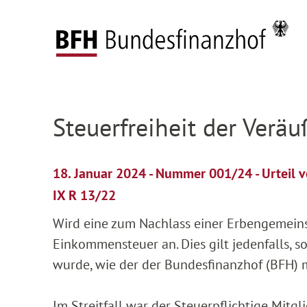
Zum Hauptinhalt springen
Zur Hauptnavigation springen
Zum Footer springen
Startseite
Presse
Pressemitteilungen
Deta
Zur Hauptnavigation springen
Zum Footer springen
Steuerfreiheit der Ver
18. Januar 2024 - Nummer 001/24 - Urteil
IX R 13/22
Wird eine zum Nachlass einer Erbengemeinsc
Einkommensteuer an. Dies gilt jedenfalls, s
wurde, wie der der Bundesfinanzhof (BFH) m
Im Streitfall war der Steuerpflichtige Mitg