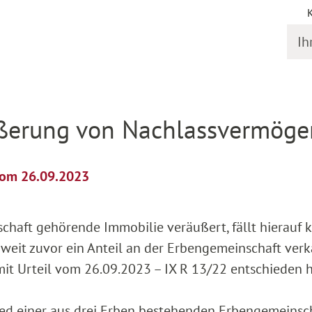
Ihr S
il
äußerung von Nachlassvermöge
 vom 26.09.2023
haft gehörende Immobilie veräußert, fällt hierauf 
oweit zuvor ein Anteil an der Erbengemeinschaft verk
it Urteil vom 26.09.2023 – IX R 13/22 entschieden h
lied einer aus drei Erben bestehenden Erbengemeinsch