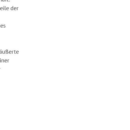
eile der
zes
räußerte
iner
r