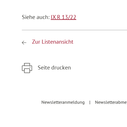
Siehe auch:
IX R 13/22
Zur Listenansicht
Seite drucken
Zum Hauptinhalt springen
Zur Hauptnavigation springen
Newsletteranmeldung
Newsletterabm