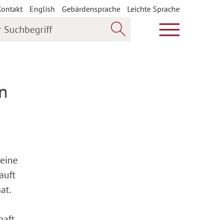
Kontakt
English
Gebärdensprache
Leichte Sprache
uchbegriff
Hauptmenü öf
Jetzt suchen
n
keine
auft
at.
aft.