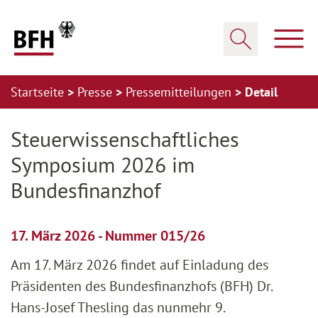
Zum Hauptinhalt springen
Zur Hauptnavigation springen
Zum Footer springen
Haup
Suche öffnen
Startseite
Presse
Pressemitteilungen
Detail
Zur Hauptnavigation springen
Zum Footer springen
Steuerwissenschaftliches
Symposium 2026 im
Bundesfinanzhof
17. März 2026 - Nummer 015/26
Am 17. März 2026 findet auf Einladung des
Präsidenten des Bundesfinanzhofs (BFH) Dr.
Hans-Josef Thesling das nunmehr 9.