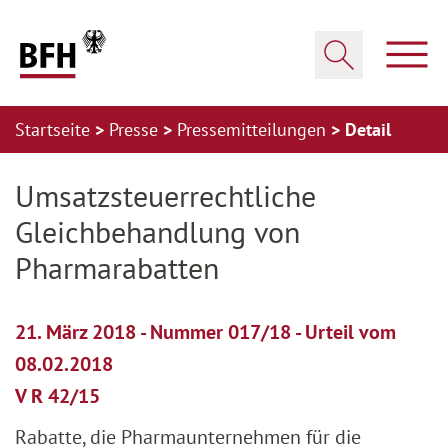
Zum Hauptinhalt springen
Zur Hauptnavigation springen
Zum Footer springen
Haup
Suche öffnen
Startseite
Presse
Pressemitteilungen
Detail
Zur Hauptnavigation springen
Zum Footer springen
Umsatzsteuerrechtliche
Gleichbehandlung von
Pharmarabatten
21. März 2018 - Nummer 017/18 - Urteil vom
08.02.2018
V R 42/15
Rabatte, die Pharmaunternehmen für die