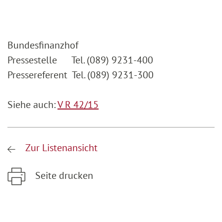
Bundesfinanzhof
Pressestelle Tel. (089) 9231-400
Pressereferent Tel. (089) 9231-300
Siehe auch:
V R 42/15
Zur Listenansicht
Seite drucken
Zum Hauptinhalt springen
Zur Hauptnavigation springen