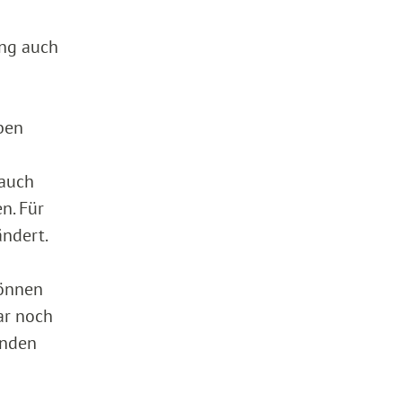
ung auch
ben
 auch
n. Für
ändert.
können
ar noch
ünden