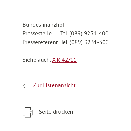
Bundesfinanzhof
Pressestelle Tel. (089) 9231-400
Pressereferent Tel. (089) 9231-300
Siehe auch:
X R 42/11
Zur Listenansicht
Seite drucken
Zum Hauptinhalt springen
Zur Hauptnavigation springen