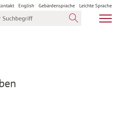
Kontakt
English
Gebärdensprache
Leichte Sprache
uchbegriff
Hauptmenü öf
Jetzt suchen
eben