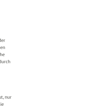
der
gen
che
 durch
t, nur
ie