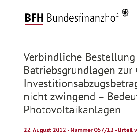
Zum Hauptinhalt springen
Zur Hauptnavigation springen
Zum Footer springen
Startseite
Presse
Pressemitteilungen
Deta
Zur Hauptnavigation springen
Zum Footer springen
Verbindliche Bestellung
Betriebsgrundlagen zur
Investitionsabzugsbetr
nicht zwingend – Bedeut
Photovoltaikanlagen
22. August 2012 - Nummer 057/12 - Urteil