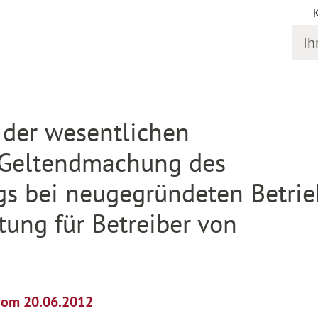
Ihr S
il
 der wesentlichen
 Geltendmachung des
ags bei neugegründeten Betri
ung für Betreiber von
 vom 20.06.2012