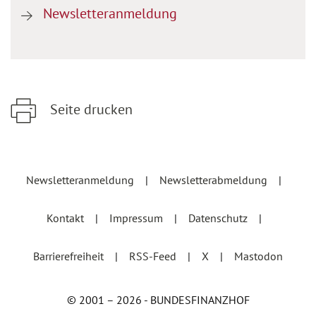
Newsletteranmeldung
Seite drucken
Zum Hauptinhalt springen
Zur Hauptnavigation springen
Newsletteranmeldung
Newsletterabmeldung
Kontakt
Impressum
Datenschutz
Barrierefreiheit
RSS-Feed
X
Mastodon
© 2001 – 2026 - BUNDESFINANZHOF