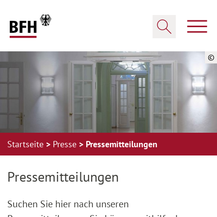
Zum Hauptinhalt springen
Zur Hauptnavigation springen
Zum Footer springen
Haup
Suche öffnen
©
Startseite
Presse
Pressemitteilungen
Zur Hauptnavigation springen
Zum Footer springen
Pressemitteilungen
Suchen Sie hier nach unseren