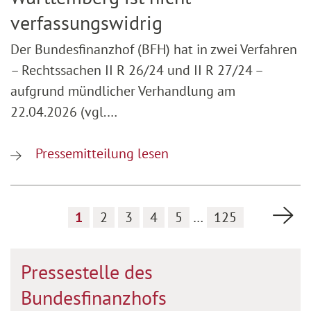
verfassungswidrig
Der Bundesfinanzhof (BFH) hat in zwei Verfahren
– Rechtssachen II R 26/24 und II R 27/24 –
aufgrund mündlicher Verhandlung am
22.04.2026 (vgl.…
Pressemitteilung lesen
Nä
1
2
3
4
5
…
125
Pressestelle des
Bundesfinanzhofs