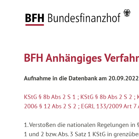
Zum Hauptinhalt springen
Zur Hauptnavigation springen
Zum Footer springen
Startseite
Anhängige Verfahren
Aktuelle Ve
Zur Hauptnavigation springen
Zum Footer springen
BFH Anhängiges Verfah
Aufnahme in die Datenbank am 20.09.2022
KStG § 8b Abs 2 S 1 ; KStG § 8b Abs 2 S 2 
2006 § 12 Abs 2 S 2 ; EGRL 133/2009 Art 7 
1. Verstoßen die nationalen Regelungen in §
1 und 2 bzw. Abs. 3 Satz 1 KStG in grenzüb