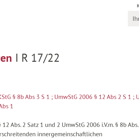
Ihr S
rfahren
Detail
ren
I R 17/22
; KStG § 8b Abs 3 S 1 ; UmwStG 2006 § 12 Abs 2 S 1 
Abs 1
 12 Abs. 2 Satz 1 und 2 UmwStG 2006 i.V.m. § 8b Abs.
erschreitenden innergemeinschaftlichen