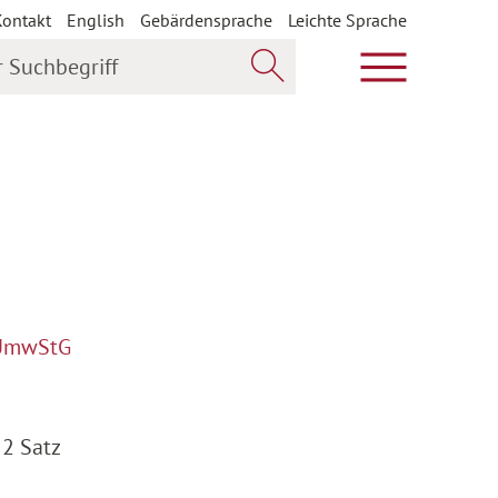
Kontakt
English
Gebärdensprache
Leichte Sprache
uchbegriff
Hauptmenü öf
Jetzt suchen
; UmwStG
 2 Satz