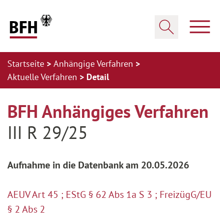
Zum Hauptinhalt springen
Zur Hauptnavigation springen
Zum Footer springen
Haup
Suche öffnen
Startseite
Anhängige Verfahren
Aktuelle Verfahren
Detail
Zur Hauptnavigation springen
Zum Footer springen
BFH Anhängiges Verfahren
III R 29/25
Aufnahme in die Datenbank am 20.05.2026
AEUV Art 45 ; EStG § 62 Abs 1a S 3 ; FreizügG/EU
§ 2 Abs 2