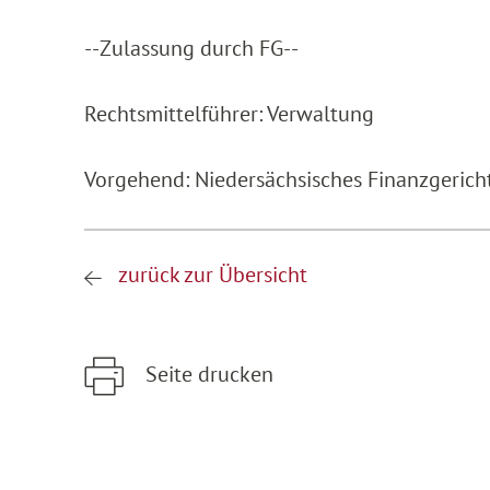
--Zulassung durch FG--
Rechtsmittelführer: Verwaltung
Vorgehend: Niedersächsisches Finanzgerich
zurück zur Übersicht
Seite drucken
Zum Hauptinhalt springen
Zur Hauptnavigation springen