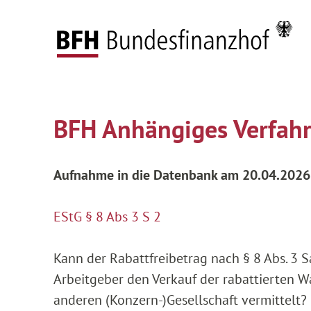
Zum Hauptinhalt springen
Zur Hauptnavigation springen
Zum Footer springen
Startseite
Anhängige Verfahren
Aktuelle Ve
Zur Hauptnavigation springen
Zum Footer springen
BFH Anhängiges Verfah
Aufnahme in die Datenbank am 20.04.2026
EStG § 8 Abs 3 S 2
Kann der Rabattfreibetrag nach § 8 Abs. 3
Arbeitgeber den Verkauf der rabattierten
anderen (Konzern-)Gesellschaft vermittelt?