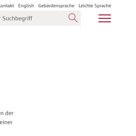
Kontakt
English
Gebärdensprache
Leichte Sprache
uchbegriff
Hauptmenü öf
Jetzt suchen
n der
einer