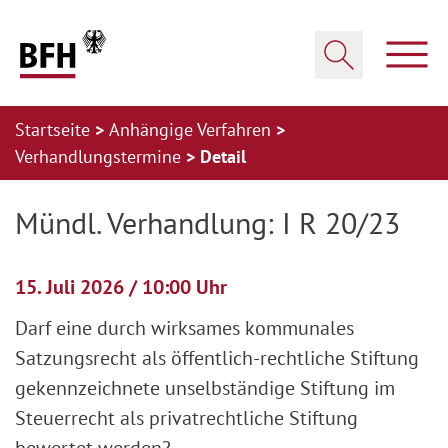
Zum Hauptinhalt springen
Zur Hauptnavigation springen
Zum Footer springen
Haup
Suche öffnen
Startseite
Anhängige Verfahren
Verhandlungstermine
Detail
Zur Hauptnavigation springen
Zum Footer springen
Mündl. Verhandlung: I R 20/23
15. Juli 2026 / 10:00 Uhr
Darf eine durch wirksames kommunales
Satzungsrecht als öffentlich-rechtliche Stiftung
gekennzeichnete unselbständige Stiftung im
Steuerrecht als privatrechtliche Stiftung