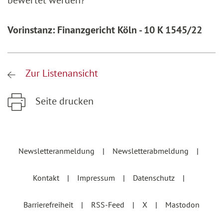
bewertet werden?
Vorinstanz: Finanzgericht Köln - 10 K 1545/22
Zur Listenansicht
Seite drucken
Zum Hauptinhalt springen
Zur Hauptnavigation springen
Newsletteranmeldung
Newsletterabmeldung
Kontakt
Impressum
Datenschutz
Barrierefreiheit
RSS-Feed
X
Mastodon