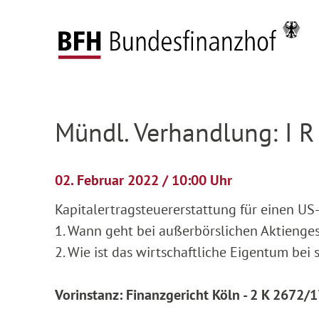
Zum Hauptinhalt springen
Zur Hauptnavigation springen
Zum Footer springen
Startseite
Anhängige Verfahren
Verhandlun
Zur Hauptnavigation springen
Zum Footer springen
Mündl. Verhandlung: I R
02. Februar 2022 / 10:00 Uhr
Kapitalertragsteuererstattung für einen 
1. Wann geht bei außerbörslichen Aktienges
2. Wie ist das wirtschaftliche Eigentum bei 
Vorinstanz: Finanzgericht Köln - 2 K 2672/