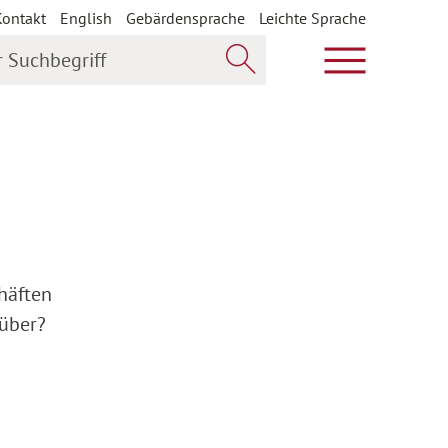
Kontakt
English
Gebärdensprache
Leichte Sprache
uchbegriff
Hauptmenü öf
Jetzt suchen
häften
 über?