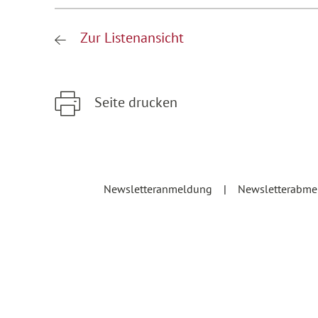
Zur Listenansicht
Seite drucken
Zum Hauptinhalt springen
Zur Hauptnavigation springen
Newsletteranmeldung
Newsletterabm