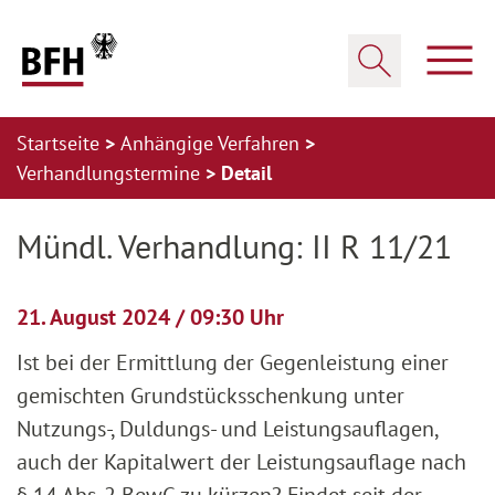
Zum Hauptinhalt springen
Zur Hauptnavigation springen
Zum Footer springen
Haup
Suche öffnen
Startseite
Anhängige Verfahren
Verhandlungstermine
Detail
Zur Hauptnavigation springen
Zum Footer springen
Mündl. Verhandlung: II R 11/21
21. August 2024 / 09:30 Uhr
Ist bei der Ermittlung der Gegenleistung einer
gemischten Grundstücksschenkung unter
Nutzungs-, Duldungs- und Leistungsauflagen,
auch der Kapitalwert der Leistungsauflage nach