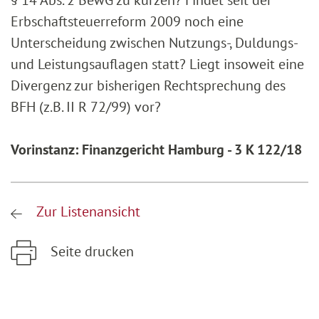
§ 14 Abs. 2 BewG zu kürzen? Findet seit der
Erbschaftsteuerreform 2009 noch eine
Unterscheidung zwischen Nutzungs-, Duldungs-
und Leistungsauflagen statt? Liegt insoweit eine
Divergenz zur bisherigen Rechtsprechung des
BFH (z.B. II R 72/99) vor?
Vorinstanz: Finanzgericht Hamburg - 3 K 122/18
Zur Listenansicht
Seite drucken
Zum Hauptinhalt springen
Zur Hauptnavigation springen