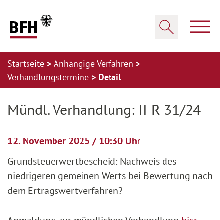
Zum Hauptinhalt springen
Zur Hauptnavigation springen
Zum Footer springen
Haup
Suche öffnen
Startseite
Anhängige Verfahren
Verhandlungstermine
Detail
Zur Hauptnavigation springen
Zum Footer springen
Mündl. Verhandlung: II R 31/24
12. November 2025 / 10:30 Uhr
Grundsteuerwertbescheid: Nachweis des
niedrigeren gemeinen Werts bei Bewertung nach
dem Ertragswertverfahren?