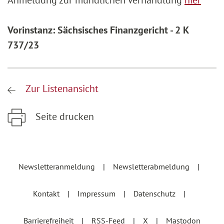
Anmeldung zur mündlichen Verhandlung
hier
Vorinstanz: Sächsisches Finanzgericht - 2 K
737/23
Zur Listenansicht
Seite drucken
Zum Hauptinhalt springen
Zur Hauptnavigation springen
Newsletteranmeldung
Newsletterabmeldung
Kontakt
Impressum
Datenschutz
Barrierefreiheit
RSS-Feed
X
Mastodon