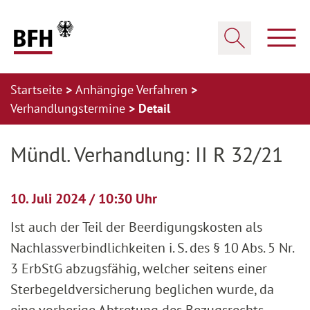
Zum Hauptinhalt springen
Zur Hauptnavigation springen
Zum Footer springen
Haup
Suche öffnen
Startseite
Anhängige Verfahren
Verhandlungstermine
Detail
Zur Hauptnavigation springen
Zum Footer springen
Mündl. Verhandlung: II R 32/21
10. Juli 2024 / 10:30 Uhr
Ist auch der Teil der Beerdigungskosten als
Nachlassverbindlichkeiten i. S. des § 10 Abs. 5 Nr.
3 ErbStG abzugsfähig, welcher seitens einer
Sterbegeldversicherung beglichen wurde, da