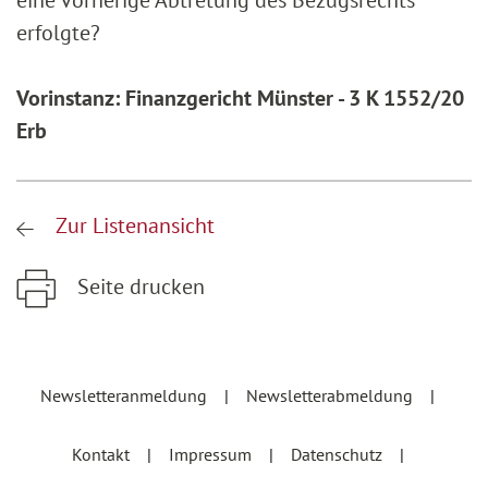
eine vorherige Abtretung des Bezugsrechts
erfolgte?
Vorinstanz: Finanzgericht Münster - 3 K 1552/20
Erb
Zur Listenansicht
Seite drucken
Zum Hauptinhalt springen
Zur Hauptnavigation springen
Newsletteranmeldung
Newsletterabmeldung
Kontakt
Impressum
Datenschutz