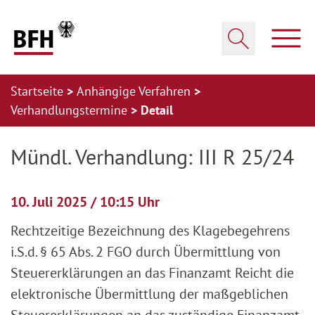
Zum Hauptinhalt springen
Zur Hauptnavigation springen
Zum Footer springen
Haup
Suche öffnen
Startseite
Anhängige Verfahren
Verhandlungstermine
Detail
Zur Hauptnavigation springen
Zum Footer springen
Mündl. Verhandlung: III R 25/24
10. Juli 2025 / 10:15 Uhr
Rechtzeitige Bezeichnung des Klagebegehrens
i.S.d. § 65 Abs. 2 FGO durch Übermittlung von
Steuererklärungen an das Finanzamt Reicht die
elektronische Übermittlung der maßgeblichen