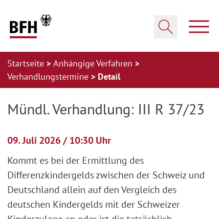
Zum Hauptinhalt springen
Zur Hauptnavigation springen
Zum Footer springen
Haup
Suche öffnen
Startseite
Anhängige Verfahren
Verhandlungstermine
Detail
Zur Hauptnavigation springen
Zum Footer springen
Mündl. Verhandlung: III R 37/23
09. Juli 2026 / 10:30 Uhr
Kommt es bei der Ermittlung des
Differenzkindergelds zwischen der Schweiz und
Deutschland allein auf den Vergleich des
deutschen Kindergelds mit der Schweizer