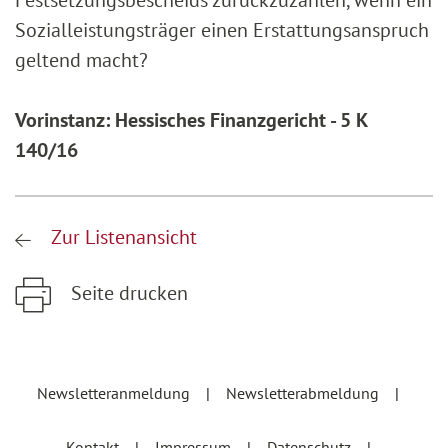
Festsetzungsbescheids zurückzuzahlen, wenn ein
Sozialleistungsträger einen Erstattungsanspruch
geltend macht?
Vorinstanz: Hessisches Finanzgericht - 5 K
140/16
Zur Listenansicht
Seite drucken
Zum Hauptinhalt springen
Zur Hauptnavigation springen
Newsletteranmeldung
Newsletterabmeldung
Kontakt
Impressum
Datenschutz