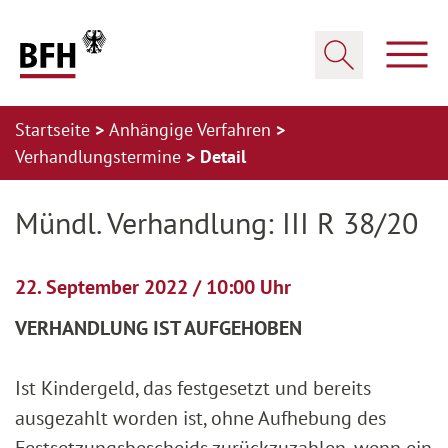
Zum Hauptinhalt springen
Zur Hauptnavigation springen
Zum Footer springen
Haup
Suche öffnen
Startseite
Anhängige Verfahren
Verhandlungstermine
Detail
Zur Hauptnavigation springen
Zum Footer springen
Mündl. Verhandlung: III R 38/20
22. September 2022 / 10:00 Uhr
VERHANDLUNG IST AUFGEHOBEN
Ist Kindergeld, das festgesetzt und bereits
ausgezahlt worden ist, ohne Aufhebung des