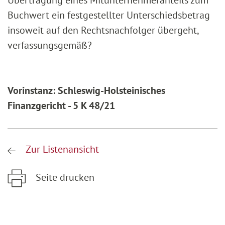
Übertragung eines Mitunternehmeranteils zum
Buchwert ein festgestellter Unterschiedsbetrag
insoweit auf den Rechtsnachfolger übergeht,
verfassungsgemäß?
Vorinstanz: Schleswig-Holsteinisches
Finanzgericht - 5 K 48/21
Zur Listenansicht
Seite drucken
Zum Hauptinhalt springen
Zur Hauptnavigation springen