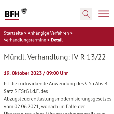
Zum Hauptinhalt springen
Zur Hauptnavigation springen
Zum Footer springen
Haup
Suche öffnen
Startseite
Anhängige Verfahren
Verhandlungstermine
Detail
Zur Hauptnavigation springen
Zum Footer springen
Mündl. Verhandlung: IV R 13/22
19. Oktober 2023 / 09:00 Uhr
Ist die rückwirkende Anwendung des § 5a Abs. 4
Satz 5 EStG i.d.F. des
Abzugsteuerentlastungsmodernisierungsgesetzes
vom 02.06.2021, wonach im Falle der