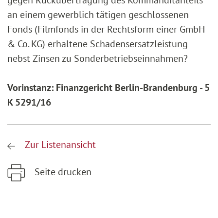
gegen Rückübertragung des Kommanditanteils
an einem gewerblich tätigen geschlossenen
Fonds (Filmfonds in der Rechtsform einer GmbH
& Co. KG) erhaltene Schadensersatzleistung
nebst Zinsen zu Sonderbetriebseinnahmen?
Vorinstanz: Finanzgericht Berlin-Brandenburg - 5
K 5291/16
Zur Listenansicht
Seite drucken
Zum Hauptinhalt springen
Zur Hauptnavigation springen