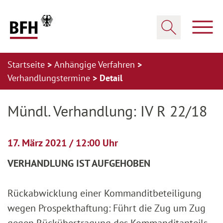
Zum Hauptinhalt springen
Zur Hauptnavigation springen
Zum Footer springen
Haup
Suche öffnen
Startseite
Anhängige Verfahren
Verhandlungstermine
Detail
Zur Hauptnavigation springen
Zum Footer springen
Mündl. Verhandlung: IV R 22/18
17. März 2021 / 12:00 Uhr
VERHANDLUNG IST AUFGEHOBEN
Rückabwicklung einer Kommanditbeteiligung
wegen Prospekthaftung: Führt die Zug um Zug