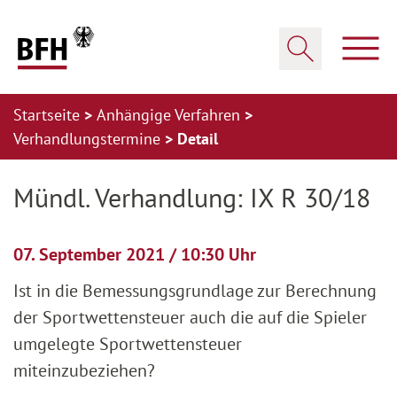
Zum Hauptinhalt springen
Zur Hauptnavigation springen
Zum Footer springen
Haup
Suche öffnen
Startseite
Anhängige Verfahren
Verhandlungstermine
Detail
Zur Hauptnavigation springen
Zum Footer springen
Mündl. Verhandlung: IX R 30/18
07. September 2021 / 10:30 Uhr
Ist in die Bemessungsgrundlage zur Berechnung
der Sportwettensteuer auch die auf die Spieler
umgelegte Sportwettensteuer
miteinzubeziehen?