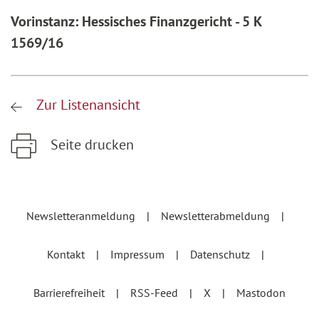
Vorinstanz: Hessisches Finanzgericht - 5 K
1569/16
Zur Listenansicht
Seite drucken
Zum Hauptinhalt springen
Zur Hauptnavigation springen
Newsletteranmeldung
Newsletterabmeldung
Kontakt
Impressum
Datenschutz
Barrierefreiheit
RSS-Feed
X
Mastodon