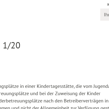
Ihr S
gstermine
Detail
R 1/20
gsplätze in einer Kindertagesstätte, die vom Jugen
reuungsplätze und bei der Zuweisung der Kinder
derbetreuungsplätze nach den Betreiberverträgen in 
hmen und nicht der Allgemeinheit zur Verfügung gest