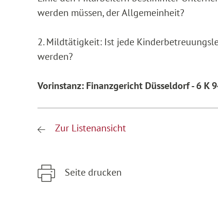
werden müssen, der Allgemeinheit?
2. Mildtätigkeit: Ist jede Kinderbetreuungsl
werden?
Vorinstanz: Finanzgericht Düsseldorf - 6 K 
Zur Listenansicht
Seite drucken
Zum Hauptinhalt springen
Zur Hauptnavigation springen