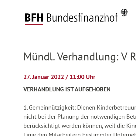
Zum Hauptinhalt springen
Zur Hauptnavigation springen
Zum Footer springen
Startseite
Anhängige Verfahren
Verhandlun
Zur Hauptnavigation springen
Zum Footer springen
Mündl. Verhandlung: V 
27. Januar 2022 / 11:00 Uhr
VERHANDLUNG IST AUFGEHOBEN
1. Gemeinnützigkeit: Dienen Kinderbetreuun
nicht bei der Planung der notwendigen Bet
berücksichtigt werden können, weil die Kin
Linie den Mitarbeitern bestimmter Unterne