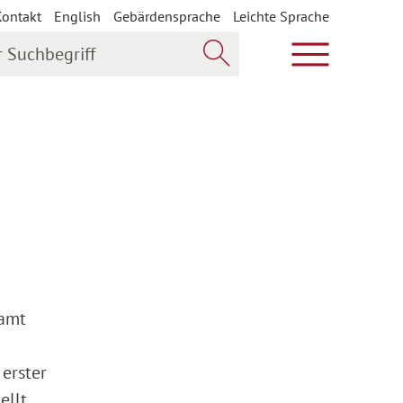
Kontakt
English
Gebärdensprache
Leichte Sprache
uchbegriff
Hauptmenü öf
Jetzt suchen
damt
erster
ellt