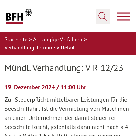
Zum Hauptinhalt springen
Zur Hauptnavigation springen
Zum Footer springen
Haup
Suche öffnen
Startseite
Anhängige Verfahren
Verhandlungstermine
Detail
Zur Hauptnavigation springen
Zum Footer springen
Mündl. Verhandlung: V R 12/23
19. Dezember 2024 / 11:00 Uhr
Zur Steuerpflicht mittelbarer Leistungen für die
Seeschifffahrt Ist die Vermietung von Maschinen
an einen Unternehmer, der damit steuerfrei
Seeschiffe löscht, jedenfalls dann nicht nach § 4