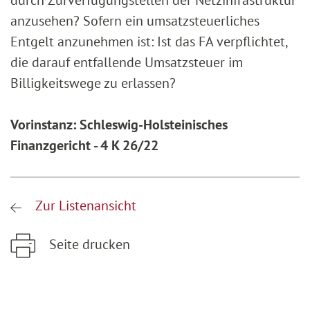
durch Zurverfügungstellen der Netzinfrastruktur
anzusehen? Sofern ein umsatzsteuerliches
Entgelt anzunehmen ist: Ist das FA verpflichtet,
die darauf entfallende Umsatzsteuer im
Billigkeitswege zu erlassen?
Vorinstanz: Schleswig-Holsteinisches
Finanzgericht - 4 K 26/22
Zur Listenansicht
Seite drucken
Zum Hauptinhalt springen
Zur Hauptnavigation springen