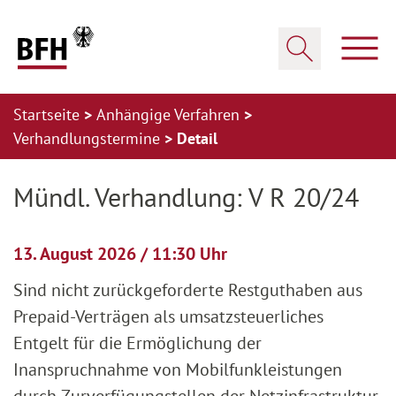
Zum Hauptinhalt springen
Zur Hauptnavigation springen
Zum Footer springen
Haup
Suche öffnen
Startseite
Anhängige Verfahren
Verhandlungstermine
Detail
Zur Hauptnavigation springen
Zum Footer springen
Mündl. Verhandlung: V R 20/24
13. August 2026 / 11:30 Uhr
Sind nicht zurückgeforderte Restguthaben aus
Prepaid-Verträgen als umsatzsteuerliches
Entgelt für die Ermöglichung der
Inanspruchnahme von Mobilfunkleistungen