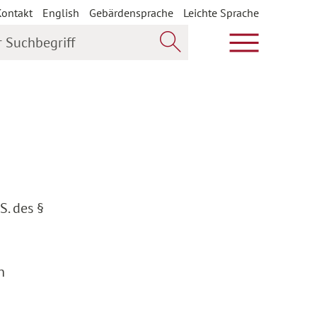
Kontakt
English
Gebärdensprache
Leichte Sprache
uchbegriff
Hauptmenü öf
Jetzt suchen
S. des §
n