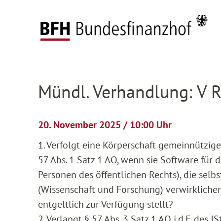
Zum Hauptinhalt springen
Zur Hauptnavigation springen
Zum Footer springen
Startseite
Anhängige Verfahren
Verhandlun
Zur Hauptnavigation springen
Zum Footer springen
Mündl. Verhandlung: V 
20. November 2025 / 10:00 Uhr
1. Verfolgt eine Körperschaft gemeinnützig
57 Abs. 1 Satz 1 AO, wenn sie Software für di
Personen des öffentlichen Rechts), die selb
(Wissenschaft und Forschung) verwirklichen,
entgeltlich zur Verfügung stellt?
2. Verlangt § 57 Abs. 3 Satz 1 AO i.d.F. des