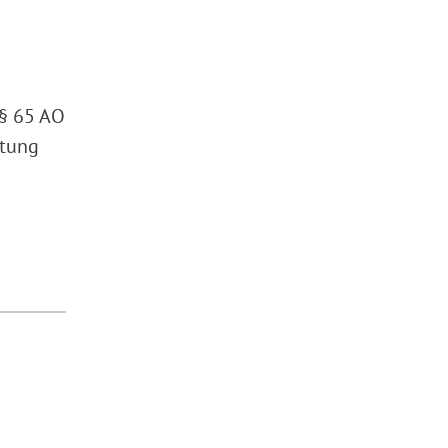
 § 65 AO
htung