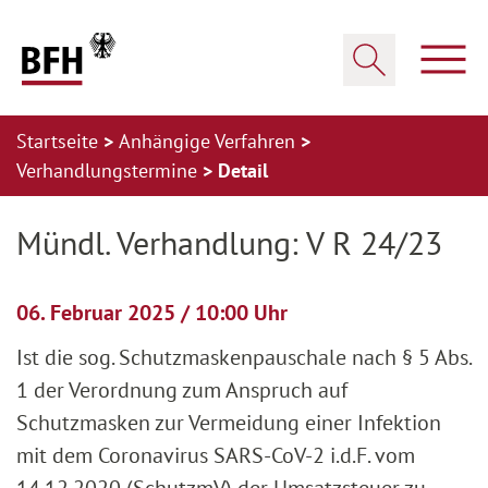
Zum Hauptinhalt springen
Zur Hauptnavigation springen
Zum Footer springen
Haup
Suche öffnen
Startseite
Anhängige Verfahren
Verhandlungstermine
Detail
Zur Hauptnavigation springen
Zum Footer springen
Mündl. Verhandlung: V R 24/23
06. Februar 2025 / 10:00 Uhr
Ist die sog. Schutzmaskenpauschale nach § 5 Abs.
1 der Verordnung zum Anspruch auf
Schutzmasken zur Vermeidung einer Infektion
mit dem Coronavirus SARS-CoV-2 i.d.F. vom