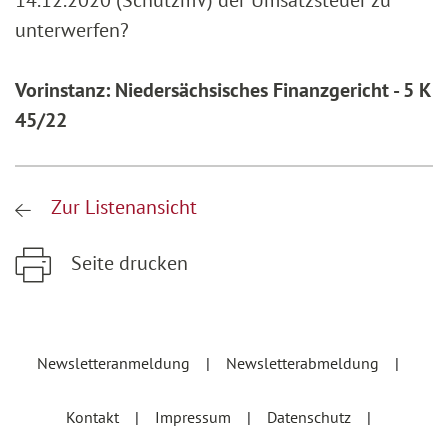
14.12.2020 (SchutzmV) der Umsatzsteuer zu
unterwerfen?
Vorinstanz: Niedersächsisches Finanzgericht - 5 K
45/22
Zur Listenansicht
Seite drucken
Zum Hauptinhalt springen
Zur Hauptnavigation springen
Newsletteranmeldung
Newsletterabmeldung
Kontakt
Impressum
Datenschutz