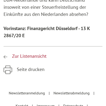
DBA-Niederlande und kann Deutschland
insoweit von einer Steuerfreistellung der
Einkünfte aus den Niederlanden absehen?
Vorinstanz: Finanzgericht Düsseldorf - 13 K
2867/20 E
Zur Listenansicht
Seite drucken
Zum Hauptinhalt springen
Zur Hauptnavigation springen
Newsletteranmeldung
Newsletterabmeldung
Kontakt
Impressum
Datenschutz