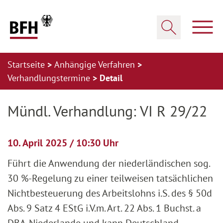
Zum Hauptinhalt springen
Zur Hauptnavigation springen
Zum Footer springen
Haup
Suche öffnen
Startseite
Anhängige Verfahren
Verhandlungstermine
Detail
Zur Hauptnavigation springen
Zum Footer springen
Mündl. Verhandlung: VI R 29/22
10. April 2025 / 10:30 Uhr
Führt die Anwendung der niederländischen sog.
30 %-Regelung zu einer teilweisen tatsächlichen
Nichtbesteuerung des Arbeitslohns i.S. des § 50d
Abs. 9 Satz 4 EStG i.V.m. Art. 22 Abs. 1 Buchst. a