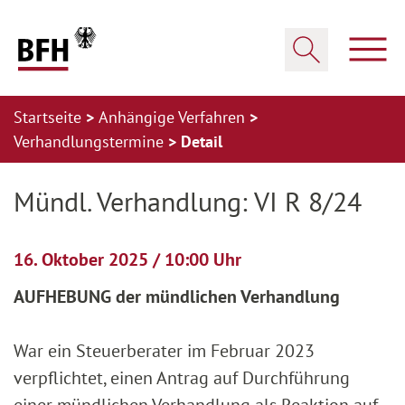
Zum Hauptinhalt springen
Zur Hauptnavigation springen
Zum Footer springen
Haup
Suche öffnen
Startseite
Anhängige Verfahren
Verhandlungstermine
Detail
Zur Hauptnavigation springen
Zum Footer springen
Mündl. Verhandlung: VI R 8/24
16. Oktober 2025 / 10:00 Uhr
AUFHEBUNG der mündlichen Verhandlung
War ein Steuerberater im Februar 2023
verpflichtet, einen Antrag auf Durchführung