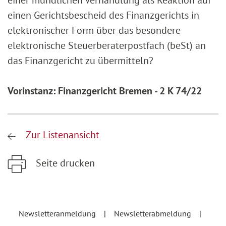
einer mündlichen Verhandlung als Reaktion auf
einen Gerichtsbescheid des Finanzgerichts in
elektronischer Form über das besondere
elektronische Steuerberaterpostfach (beSt) an
das Finanzgericht zu übermitteln?
Vorinstanz: Finanzgericht Bremen - 2 K 74/22
Zur Listenansicht
Seite drucken
Zum Hauptinhalt springen
Zur Hauptnavigation springen
Newsletteranmeldung
Newsletterabmeldung