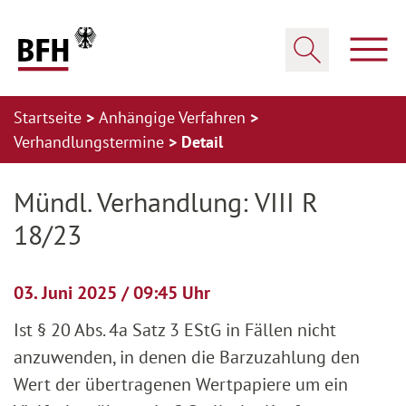
Zum Hauptinhalt springen
Zur Hauptnavigation springen
Zum Footer springen
Haup
Suche öffnen
Startseite
Anhängige Verfahren
Verhandlungstermine
Detail
Zur Hauptnavigation springen
Zum Footer springen
Mündl. Verhandlung: VIII R
18/23
03. Juni 2025 / 09:45 Uhr
Ist § 20 Abs. 4a Satz 3 EStG in Fällen nicht
anzuwenden, in denen die Barzuzahlung den
Wert der übertragenen Wertpapiere um ein