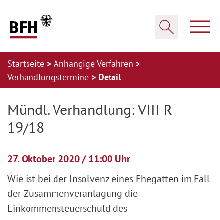
Zum Hauptinhalt springen
Zur Hauptnavigation springen
Zum Footer springen
Haup
Suche öffnen
Startseite
Anhängige Verfahren
Verhandlungstermine
Detail
Zur Hauptnavigation springen
Zum Footer springen
Mündl. Verhandlung: VIII R
19/18
27. Oktober 2020 / 11:00 Uhr
Wie ist bei der Insolvenz eines Ehegatten im Fall
der Zusammenveranlagung die
Einkommensteuerschuld des