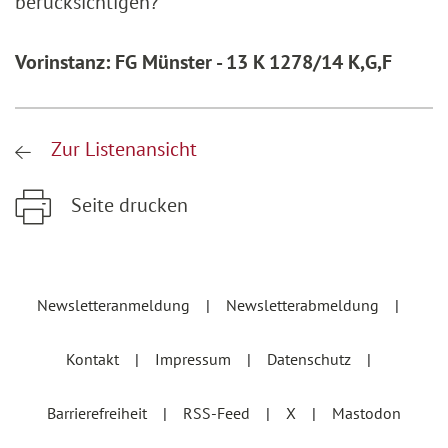
berücksichtigen?
Vorinstanz: FG Münster - 13 K 1278/14 K,G,F
Zur Listenansicht
Seite drucken
Zum Hauptinhalt springen
Zur Hauptnavigation springen
Newsletteranmeldung
Newsletterabmeldung
Kontakt
Impressum
Datenschutz
Barrierefreiheit
RSS-Feed
X
Mastodon