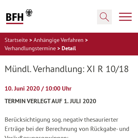
Zum Hauptinhalt springen
Zur Hauptnavigation springen
Zum Footer springen
Haup
Suche öffnen
Startseite
Anhängige Verfahren
Verhandlungstermine
Detail
Zur Hauptnavigation springen
Zum Footer springen
Mündl. Verhandlung: XI R 10/18
10. Juni 2020 / 10:00 Uhr
TERMIN VERLEGT AUF 1. JULI 2020
Berücksichtigung sog. negativ thesaurierter
Erträge bei der Berechnung von Rückgabe- und