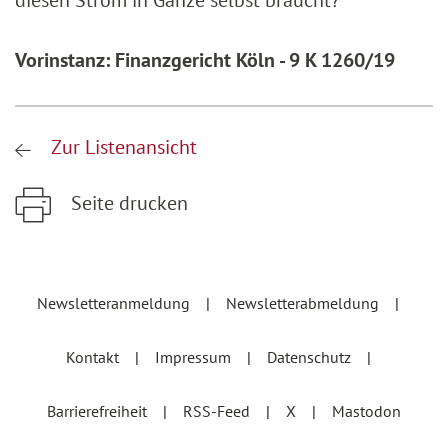
diesen Strom in Gänze selbst braucht?
Vorinstanz: Finanzgericht Köln - 9 K 1260/19
Zur Listenansicht
Seite drucken
Zum Hauptinhalt springen
Zur Hauptnavigation springen
Newsletteranmeldung
Newsletterabmeldung
Kontakt
Impressum
Datenschutz
Barrierefreiheit
RSS-Feed
X
Mastodon