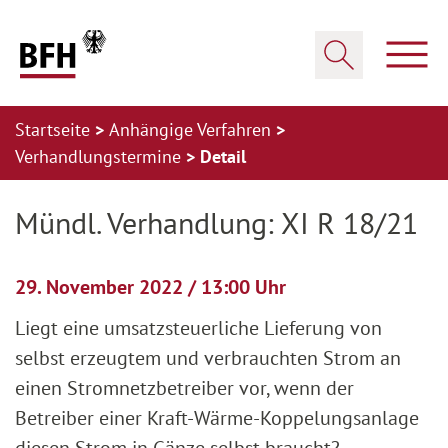
Zum Hauptinhalt springen
Zur Hauptnavigation springen
Zum Footer springen
Haup
Suche öffnen
Startseite
Anhängige Verfahren
Verhandlungstermine
Detail
Zur Hauptnavigation springen
Zum Footer springen
Mündl. Verhandlung: XI R 18/21
29. November 2022 / 13:00 Uhr
Liegt eine umsatzsteuerliche Lieferung von
selbst erzeugtem und verbrauchten Strom an
einen Stromnetzbetreiber vor, wenn der
Betreiber einer Kraft-Wärme-Koppelungsanlage