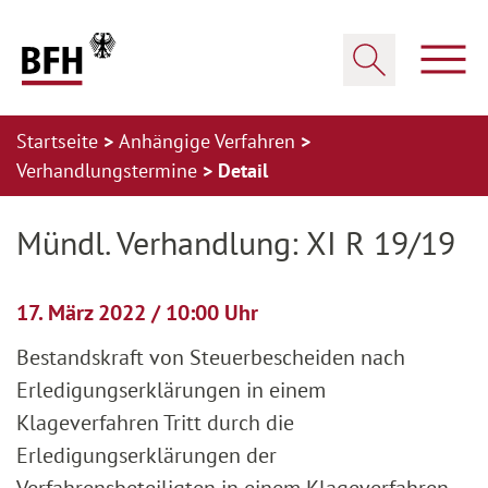
Zum Hauptinhalt springen
Zur Hauptnavigation springen
Zum Footer springen
Haup
Suche öffnen
Startseite
Anhängige Verfahren
Verhandlungstermine
Detail
Zur Hauptnavigation springen
Zum Footer springen
Mündl. Verhandlung: XI R 19/19
17. März 2022 / 10:00 Uhr
Bestandskraft von Steuerbescheiden nach
Erledigungserklärungen in einem
Klageverfahren Tritt durch die
Erledigungserklärungen der