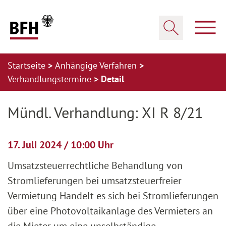
Zum Hauptinhalt springen
Zur Hauptnavigation springen
Zum Footer springen
Haup
Suche öffnen
Startseite
Anhängige Verfahren
Verhandlungstermine
Detail
Zur Hauptnavigation springen
Zum Footer springen
Mündl. Verhandlung: XI R 8/21
17. Juli 2024 / 10:00 Uhr
Umsatzsteuerrechtliche Behandlung von
Stromlieferungen bei umsatzsteuerfreier
Vermietung Handelt es sich bei Stromlieferungen
über eine Photovoltaikanlage des Vermieters an