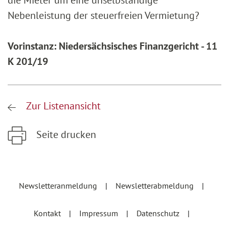
die Mieter um eine unselbständige
Nebenleistung der steuerfreien Vermietung?
Vorinstanz: Niedersächsisches Finanzgericht - 11
K 201/19
Zur Listenansicht
Seite drucken
Zum Hauptinhalt springen
Zur Hauptnavigation springen
Newsletteranmeldung
Newsletterabmeldung
Kontakt
Impressum
Datenschutz