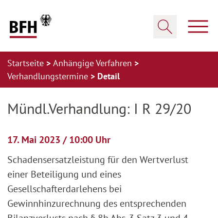
Zum Hauptinhalt springen
Zur Hauptnavigation springen
Zum Footer springen
Haup
Suche öffnen
Startseite
Anhängige Verfahren
Verhandlungstermine
Detail
Zur Hauptnavigation springen
Zum Footer springen
Mündl.Verhandlung: I R 29/20
17. Mai 2023 / 10:00 Uhr
Schadensersatzleistung für den Wertverlust
einer Beteiligung und eines
Gesellschafterdarlehens bei
Gewinnhinzurechnung des entsprechenden