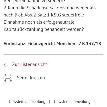
Betriebseinnahme versteuern?
2. Kann die Schadensersatzleistung weder als
nach § 8b Abs. 2 Satz 1 KStG steuerfreie
Einnahme noch als erfolgsneutrale
Kapitalrückzahlung behandelt werden?
Vorinstanz: Finanzgericht München - 7 K 137/18
Zur Listenansicht
Seite drucken
Zum Hauptinhalt springen
Zur Hauptnavigation springen
Newsletteranmeldung
Newsletterabmeldung