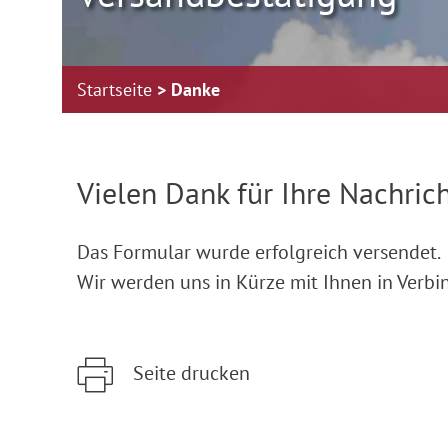
Startseite
Danke
Zur Hauptnavigation springen
Zum Footer springen
Vielen Dank für Ihre Nachrich
Das Formular wurde erfolgreich versendet.
Wir werden uns in Kürze mit Ihnen in Verbi
Seite drucken
Zum Hauptinhalt springen
Zur Hauptnavigation springen