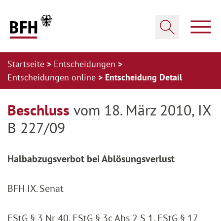
Zum Hauptinhalt springen
Zur Hauptnavigation springen
Zum Footer springen
Haup
Suche öffnen
Startseite
Entscheidungen
Entscheidungen online
Entscheidung Detail
Zur Hauptnavigation springen
Zum Footer springen
Beschluss
vom 18. März 2010, IX
B 227/09
Halbabzugsverbot bei Ablösungsverlust
BFH IX. Senat
EStG § 3 Nr 40, EStG § 3c Abs 2 S 1, EStG § 17