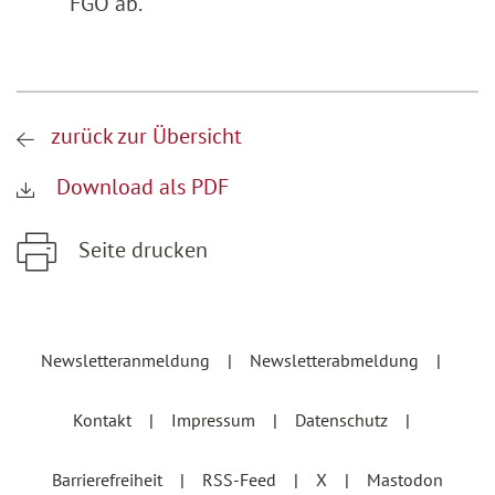
FGO ab.
zurück zur Übersicht
Download als PDF
Seite drucken
Zum Hauptinhalt springen
Zur Hauptnavigation springen
Newsletteranmeldung
Newsletterabmeldung
Kontakt
Impressum
Datenschutz
Barrierefreiheit
RSS-Feed
X
Mastodon