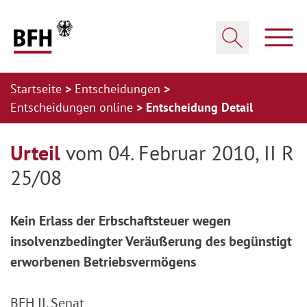
Zum Hauptinhalt springen
Zur Hauptnavigation springen
Zum Footer springen
Haup
Suche öffnen
Startseite
Entscheidungen
Entscheidungen online
Entscheidung Detail
Zur Hauptnavigation springen
Zum Footer springen
Urteil
vom 04. Februar 2010, II R
25/08
Kein Erlass der Erbschaftsteuer wegen
insolvenzbedingter Veräußerung des begünstigt
erworbenen Betriebsvermögens
BFH II. Senat