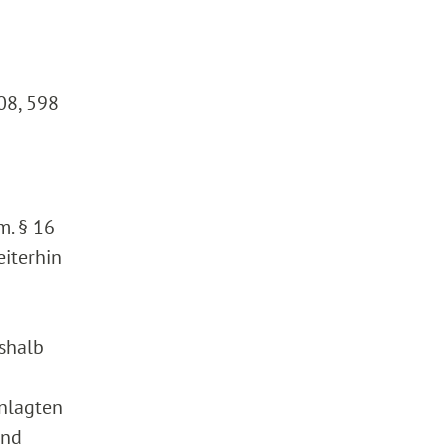
08, 598
m. § 16
eiterhin
eshalb
anlagten
und