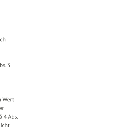
ich
bs. 3
m Wert
er
 4 Abs.
icht