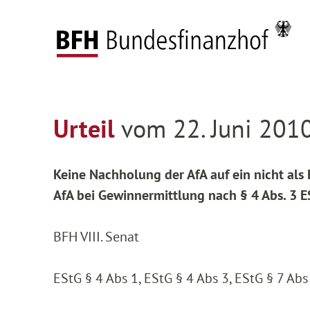
Zum Hauptinhalt springen
Zur Hauptnavigation springen
Zum Footer springen
Startseite
Entscheidungen
Entscheidungen 
Zur Hauptnavigation springen
Zum Footer springen
Urteil
vom 22. Juni 2010
Keine Nachholung der AfA auf ein nicht als
AfA bei Gewinnermittlung nach § 4 Abs. 3 
BFH VIII. Senat
EStG § 4 Abs 1, EStG § 4 Abs 3, EStG § 7 Abs