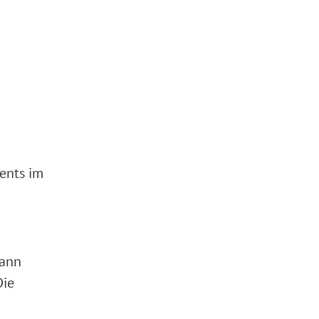
tents im
mann
Die