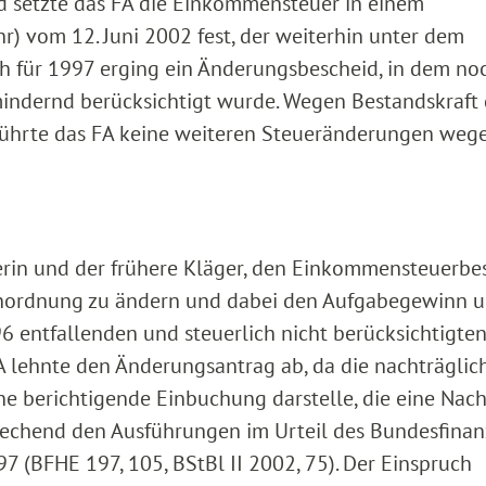
d setzte das FA die Einkommensteuer in einem
r) vom 12. Juni 2002 fest, der weiterhin unter dem
h für 1997 erging ein Änderungsbescheid, in dem no
emindernd berücksichtigt wurde. Wegen Bestandskraft 
 führte das FA keine weiteren Steueränderungen weg
erin und der frühere Kläger, den Einkommensteuerbe
nordnung zu ändern und dabei den Aufgabegewinn u
96 entfallenden und steuerlich nicht berücksichtigte
 lehnte den Änderungsantrag ab, da die nachträglic
ine berichtigende Einbuchung darstelle, die eine Na
prechend den Ausführungen im Urteil des Bundesfinan
 (BFHE 197, 105, BStBl II 2002, 75). Der Einspruch