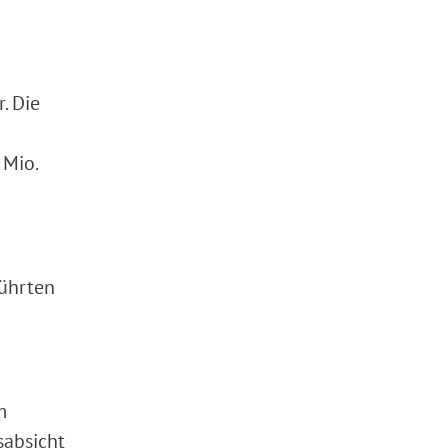
. Die
 Mio.
führten
m
sabsicht