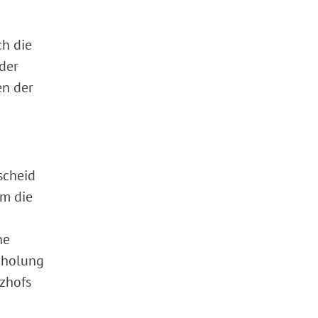
ch die
der
en der
scheid
m die
n
he
chholung
zhofs