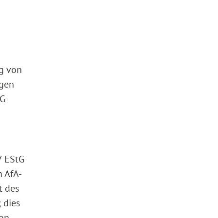
ng von
igen
tG
7 EStG
n AfA-
t des
 dies
von