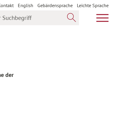
Kontakt
English
Gebärdensprache
Leichte Sprache
uchbegriff
Hauptmenü öf
Jetzt suchen
me der