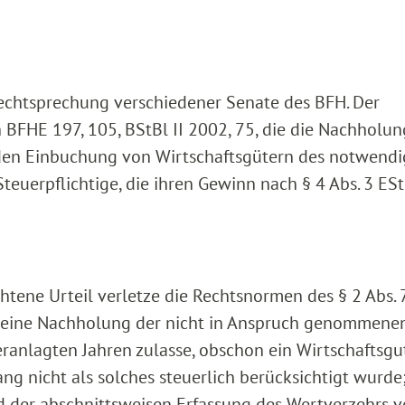
 Rechtsprechung verschiedener Senate des BFH. Der
 BFHE 197, 105, BStBl II 2002, 75, die die Nachholu
enden Einbuchung von Wirtschaftsgütern des notwend
Steuerpflichtige, die ihren Gewinn nach § 4 Abs. 3 ES
chtene Urteil verletze die Rechtsnormen des § 2 Abs. 
isch eine Nachholung der nicht in Anspruch genommene
eranlagten Jahren zulasse, obschon ein Wirtschaftsgu
g nicht als solches steuerlich berücksichtigt wurde;
nd der abschnittsweisen Erfassung des Wertverzehrs 