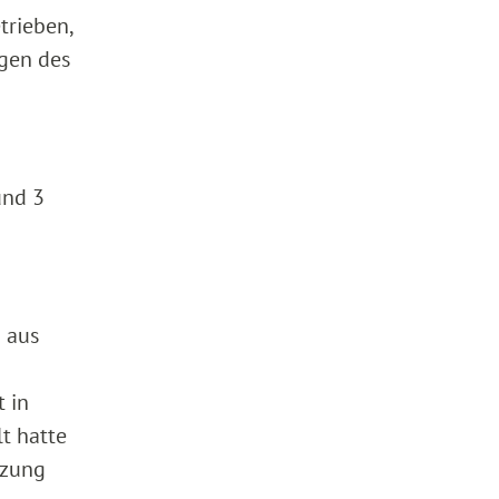
trieben,
ögen des
und 3
 aus
 in
t hatte
tzung