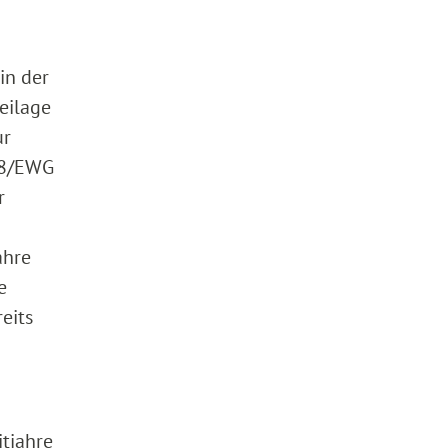
in der
eilage
ur
88/EWG
r
ahre
e
eits
itjahre