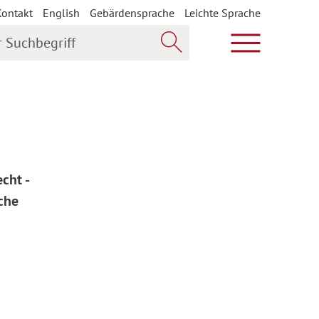
Kontakt
English
Gebärdensprache
Leichte Sprache
uchbegriff
Hauptmenü öf
Jetzt suchen
cht -
iche