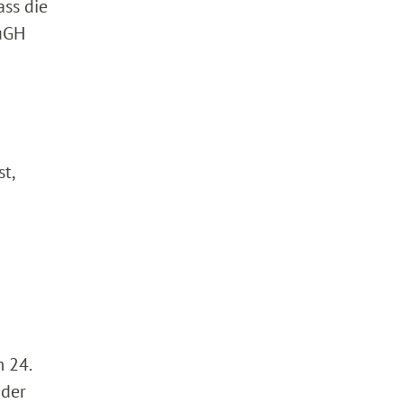
ass die
EuGH
t,
 24.
 der