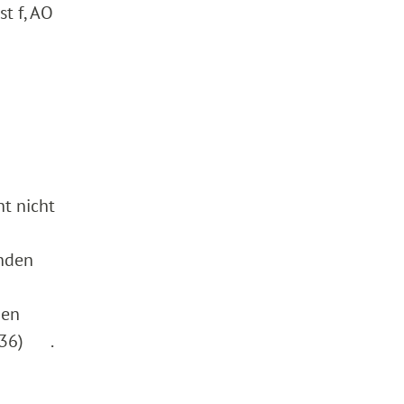
t f, AO
ht nicht
enden
hen
 436) .