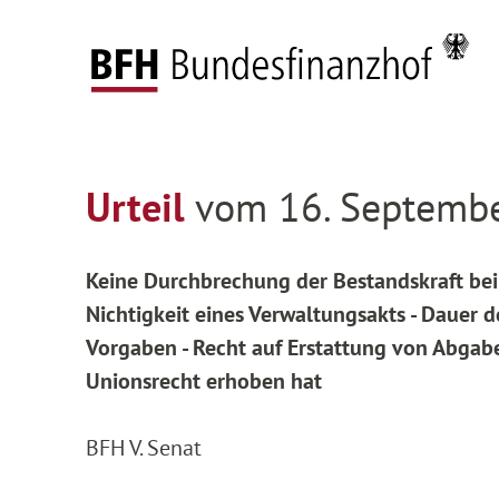
Zum Hauptinhalt springen
Zur Hauptnavigation springen
Zum Footer springen
Startseite
Entscheidungen
Entscheidungen 
Zur Hauptnavigation springen
Zum Footer springen
Urteil
vom 16. Septembe
Keine Durchbrechung der Bestandskraft bei
Nichtigkeit eines Verwaltungsakts - Dauer d
Vorgaben - Recht auf Erstattung von Abgabe
Unionsrecht erhoben hat
BFH V. Senat