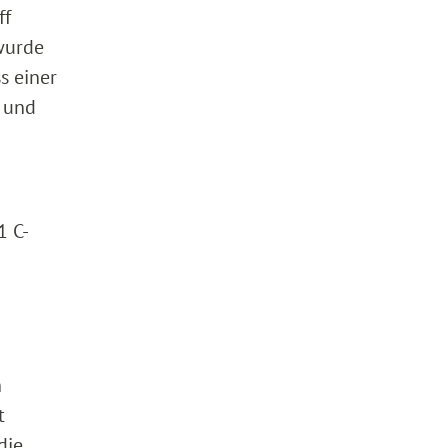
ff
 wurde
s einer
t und
1 C-
n
t
die