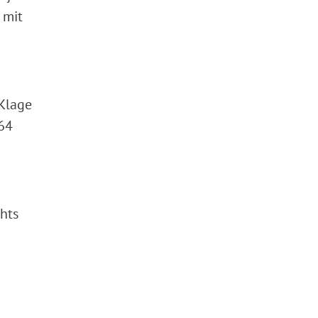
 mit
 Klage
364
chts