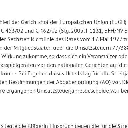
hied der Gerichtshof der Europäischen Union (EuGH) 
 C-453/02 und C-462/02 (Slg. 2005, I-1131, BFH/NV B
f der Sechsten Richtlinie des Rates vom 17. Mai 1977 z
en der Mitgliedstaaten über die Umsatzsteuern 77/3
 Wirkung zukomme, so dass sich ein Veranstalter ode
ksspielgeräten vor den nationalen Gerichten auf die
könne. Bei Ergehen dieses Urteils lag für alle Streitj
 den Bestimmungen der Abgabenordnung (AO) vor. Di
tjahre ergangenen Umsatzsteuerjahresbescheide war ber
 legte die Klägerin Einspruch gegen die für die Stre