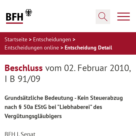
Zum Hauptinhalt springen
Zur Hauptnavigation springen
Zum Footer springen
Haup
Suche öffnen
Startseite
Entscheidungen
Entscheidungen online
Entscheidung Detail
Zur Hauptnavigation springen
Zum Footer springen
Beschluss
vom 02. Februar 2010,
I B 91/09
Grundsätzliche Bedeutung - Kein Steuerabzug
nach § 50a EStG bei "Liebhaberei" des
Vergütungsgläubigers
BFH I. Senat