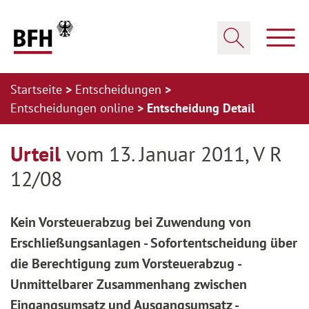
Zum Hauptinhalt springen
Zur Hauptnavigation springen
Zum Footer springen
Haup
Suche öffnen
Startseite
Entscheidungen
Entscheidungen online
Entscheidung Detail
Zur Hauptnavigation springen
Zum Footer springen
Urteil
vom 13. Januar 2011, V R
12/08
Kein Vorsteuerabzug bei Zuwendung von
Erschließungsanlagen - Sofortentscheidung über
die Berechtigung zum Vorsteuerabzug -
Unmittelbarer Zusammenhang zwischen
Eingangsumsatz und Ausgangsumsatz -