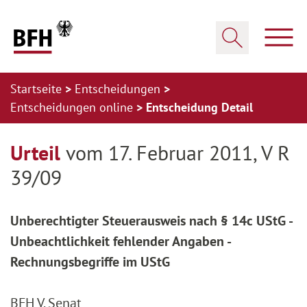
Zum Hauptinhalt springen
Zur Hauptnavigation springen
Zum Footer springen
Haup
Suche öffnen
Startseite
Entscheidungen
Entscheidungen online
Entscheidung Detail
Zur Hauptnavigation springen
Zum Footer springen
Urteil
vom 17. Februar 2011, V R
39/09
Unberechtigter Steuerausweis nach § 14c UStG -
Unbeachtlichkeit fehlender Angaben -
Rechnungsbegriffe im UStG
BFH V. Senat