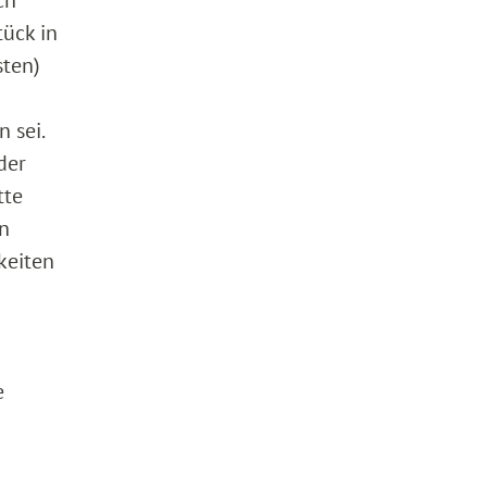
ück in
sten)
 sei.
der
tte
en
keiten
n
e