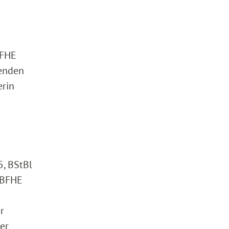
BFHE
lenden
erin
5, BStBl
n BFHE
r
er