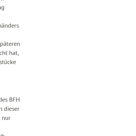
ag
uhänders
späteren
ht hat,
stücke
 des BFH
n dieser
 nur
ch