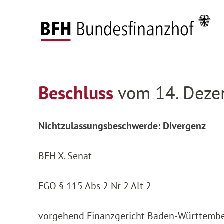
Zum Hauptinhalt springen
Zur Hauptnavigation springen
Zum Footer springen
Startseite
Entscheidungen
Entscheidungen 
Zur Hauptnavigation springen
Zum Footer springen
Beschluss
vom 14. Deze
Nichtzulassungsbeschwerde: Divergenz
BFH X. Senat
FGO § 115 Abs 2 Nr 2 Alt 2
vorgehend Finanzgericht Baden-Württemberg