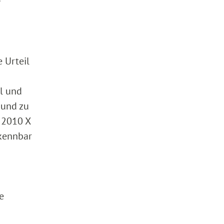
 Urteil
l und
 und zu
 2010 X
rkennbar
e