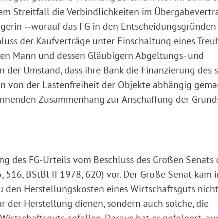
m Streitfall die Verbindlichkeiten im Übergabevertr
gerin ‑‑worauf das FG in den Entscheidungsgründen
chluss der Kaufverträge unter Einschaltung eines Tre
enen Mann und dessen Gläubigern Abgeltungs- und
n der Umstand, dass ihre Bank die Finanzierung des 
n von der Lastenfreiheit der Objekte abhängig gemac
rkennenden Zusammenhang zur Anschaffung der Grund
ng des FG-Urteils vom Beschluss des Großen Senats
 516, BStBl II 1978, 620) vor. Der Große Senat kam i
u den Herstellungskosten eines Wirtschaftsguts nicht
r der Herstellung dienen, sondern auch solche, die
Wirtschaftsguts anfallen. Daraus hat er gefolgert, au