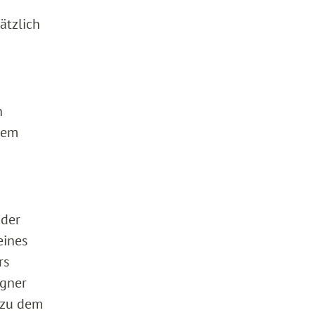
ätzlich
n
nem
 der
eines
rs
egner
 zu dem