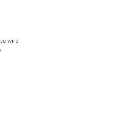
 so wird
n
s