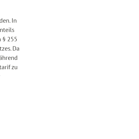
den. In
nteils
h § 255
zes. Da
während
arif zu
r