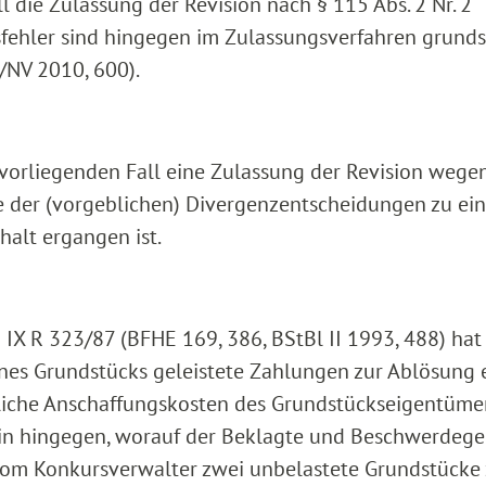
ll die Zulassung der Revision nach § 115 Abs. 2 Nr. 2
fehler sind hingegen im Zulassungsverfahren grunds
/NV 2010, 600).
orliegenden Fall eine Zulassung der Revision wege
ine der (vorgeblichen) Divergenzentscheidungen zu ei
halt ergangen ist.
IX R 323/87 (BFHE 169, 386, BStBl II 1993, 488) hat
nes Grundstücks geleistete Zahlungen zur Ablösung 
iche Anschaffungskosten des Grundstückseigentüme
gerin hingegen, worauf der Beklagte und Beschwerdeg
 vom Konkursverwalter zwei unbelastete Grundstücke