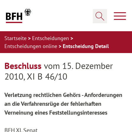
Zum Hauptinhalt springen
Zur Hauptnavigation springen
Zum Footer springen
Haup
Suche öffnen
Startseite
Entscheidungen
Entscheidungen online
Entscheidung Detail
Zur Hauptnavigation springen
Zum Footer springen
Beschluss
vom 15. Dezember
2010, XI B 46/10
Verletzung rechtlichen Gehörs - Anforderungen
an die Verfahrensrüge der fehlerhaften
Verneinung eines Feststellungsinteresses
BFH XI. Senat