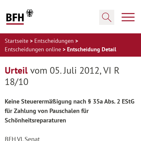
Zum Hauptinhalt springen
Zur Hauptnavigation springen
Zum Footer springen
Haup
Suche öffnen
Startseite
Entscheidungen
Entscheidungen online
Entscheidung Detail
Zur Hauptnavigation springen
Zum Footer springen
Urteil
vom 05. Juli 2012, VI R
18/10
Keine Steuerermäßigung nach § 35a Abs. 2 EStG
für Zahlung von Pauschalen für
Schönheitsreparaturen
BFH VI. Senat