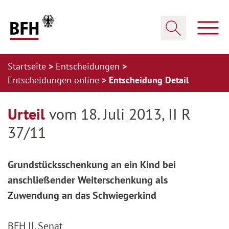
Zum Hauptinhalt springen
Zur Hauptnavigation springen
Zum Footer springen
Haup
Suche öffnen
Startseite
Entscheidungen
Entscheidungen online
Entscheidung Detail
Zur Hauptnavigation springen
Zum Footer springen
Urteil
vom 18. Juli 2013, II R
37/11
Grundstücksschenkung an ein Kind bei
anschließender Weiterschenkung als
Zuwendung an das Schwiegerkind
BFH II. Senat