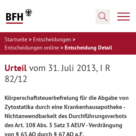
Zum Hauptinhalt springen
Zur Hauptnavigation springen
Zum Footer springen
Haup
Suche öffnen
Startseite
Entscheidungen
Entscheidungen online
Entscheidung Detail
Zur Hauptnavigation springen
Zum Footer springen
Urteil
vom 31. Juli 2013, I R
82/12
Körperschaftsteuerbefreiung für die Abgabe von
Zytostatika durch eine Krankenhausapotheke -
Nichtanwendbarkeit des Durchführungsverbots
des Art. 108 Abs. 3 Satz 3 AEUV - Verdrängung
von § 65 AO durch § 67 AO a.F.