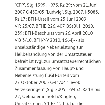
"CPP", Slg. 1999, I-973, Rz 29; vom 21. Juni
2007 C-453/05 "Ludwig", Slg. 2007, I-5083,
Rz 17; BFH-Urteil vom 25. Juni 2009
V R 25/07, BFHE 226, 407, BStBl II 2010,
239; BFH-Beschluss vom 26. April 2010
V B 3/10, BFH/NV 2010, 1664)‑‑ als
unselbständige Nebenleistung zur
Heilbehandlung von der Umsatzsteuer
befreit ist (vgl. zur umsatzsteuerrechtlichen
Zusammenfassung von Haupt- und
Nebenleistung EuGH-Urteil vom
27. Oktober 2005 C-41/04 "Levob
Verzekeringen" (Slg. 2005, I-9433, Rz 19 bis
22; Oelmaier in Sölch/Ringleb,
Umsatzsteuer, § 1 Rz 15 ff.). Für die