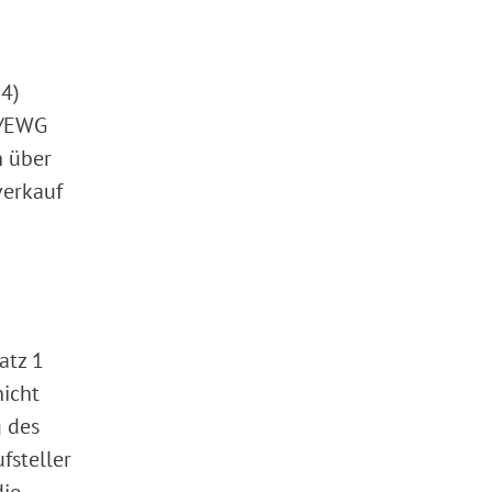
94)
8/EWG
n über
verkauf
atz 1
nicht
g des
fsteller
die