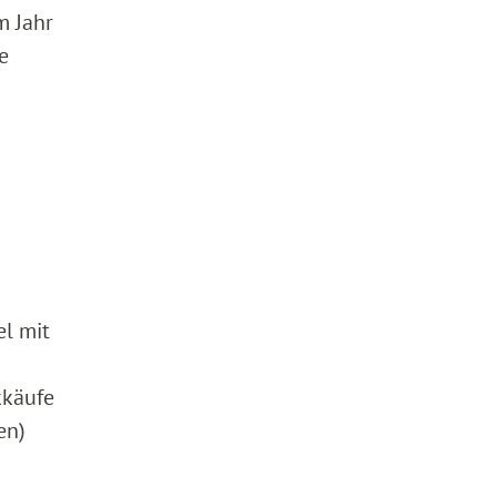
m Jahr
e
el mit
kkäufe
en)