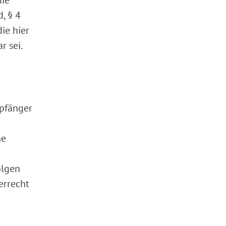
, § 4
die hier
r sei.
pfänger
ne
olgen
errecht