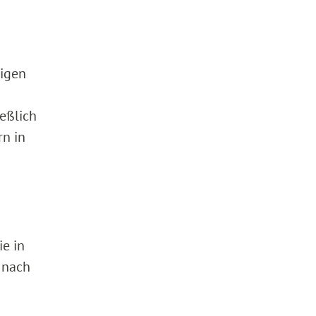
tigen
eßlich
rn in
ie in
i nach