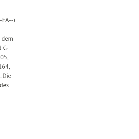
‑FA‑‑)
h dem
 C-
05,
164,
. Die
 des