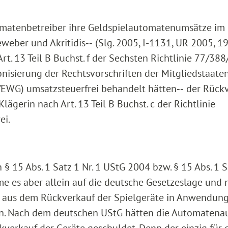
omatenbetreiber ihre Geldspielautomatenumsätze im
eber und Akritidis‑‑ (Slg. 2005, I-1131, UR 2005, 1
t. 13 Teil B Buchst. f der Sechsten Richtlinie 77/38
nisierung der Rechtsvorschriften der Mitgliedstaate
/EWG) umsatzsteuerfrei behandelt hätten‑‑ der Rück
lägerin nach Art. 13 Teil B Buchst. c der Richtlinie
ei.
 § 15 Abs. 1 Satz 1 Nr. 1 UStG 2004 bzw. § 15 Abs. 1 S
me es aber allein auf die deutsche Gesetzeslage und 
r aus dem Rückverkauf der Spielgeräte in Anwendun
n. Nach dem deutschen UStG hätten die Automatenau
verkauf der Geräte geschuldet. Denn der einzig für 