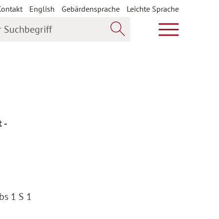
Kontakt
English
Gebärdensprache
Leichte Sprache
uchbegriff
Hauptmenü öf
Jetzt suchen
 -
bs 1 S 1