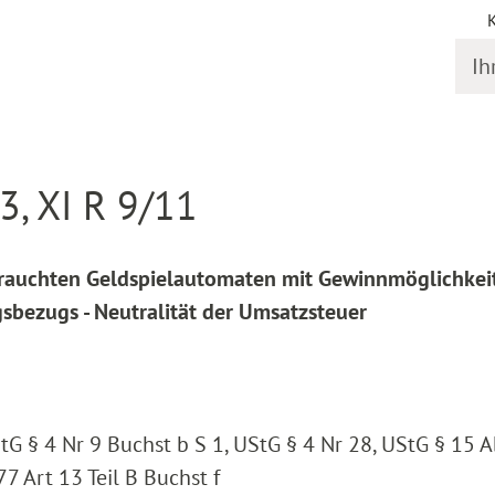
Ihr S
online
Entscheidung Detail
3, XI R 9/11
auchten Geldspielautomaten mit Gewinnmöglichkeit
sbezugs - Neutralität der Umsatzsteuer
tG § 4 Nr 9 Buchst b S 1, UStG § 4 Nr 28, UStG § 15 A
7 Art 13 Teil B Buchst f