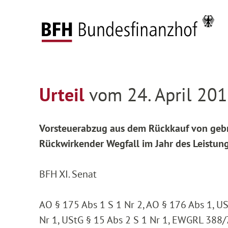
Zum Hauptinhalt springen
Zur Hauptnavigation springen
Zum Footer springen
Startseite
Entscheidungen
Entscheidungen 
Zur Hauptnavigation springen
Zum Footer springen
Urteil
vom 24. April 201
Vorsteuerabzug aus dem Rückkauf von gebr
Rückwirkender Wegfall im Jahr des Leistung
BFH XI. Senat
AO § 175 Abs 1 S 1 Nr 2, AO § 176 Abs 1, US
Nr 1, UStG § 15 Abs 2 S 1 Nr 1, EWGRL 388/7