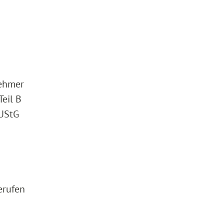
nehmer
Teil B
 UStG
erufen