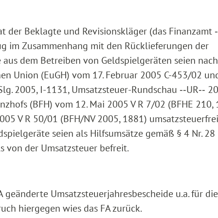
t der Beklagte und Revisionskläger (das Finanzamt ‑
bzug im Zusammenhang mit den Rücklieferungen der
e aus dem Betreiben von Geldspielgeräten seien nac
chen Union (EuGH) vom 17. Februar 2005 C-453/02 und
(Slg. 2005, I-1131, Umsatzsteuer-Rundschau ‑‑UR‑‑ 20
nzhofs (BFH) vom 12. Mai 2005 V R 7/02 (BFHE 210, 
2005 V R 50/01 (BFH/NV 2005, 1881) umsatzsteuerfrei
spielgeräte seien als Hilfsumsätze gemäß § 4 Nr. 28
s von der Umsatzsteuer befreit.
A geänderte Umsatzsteuerjahresbescheide u.a. für die
ruch hiergegen wies das FA zurück.