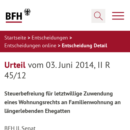
Zum Hauptinhalt springen
Zur Hauptnavigation springen
Zum Footer springen
Haup
Suche öffnen
Startseite
Entscheidungen
Entscheidungen online
Entscheidung Detail
Zur Hauptnavigation springen
Zum Footer springen
Urteil
vom 03. Juni 2014, II R
45/12
Steuerbefreiung für letztwillige Zuwendung
eines Wohnungsrechts an Familienwohnung an
längerlebenden Ehegatten
BFH II. Senat